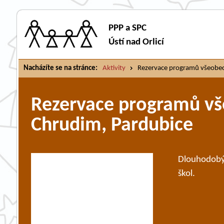
PPP a SPC
Ústí nad Orlicí
Nacházíte se na stránce:
Aktivity
Rezervace programů všeobecn
Rezervace programů vše
Chrudim, Pardubice
Dlouhodobý 
škol.