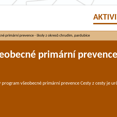
AKTIV
é primární prevence - školy z okresů chrudim, pardubice
obecné primární prevence 
program všeobecné primární prevence Cesty z cesty je urče