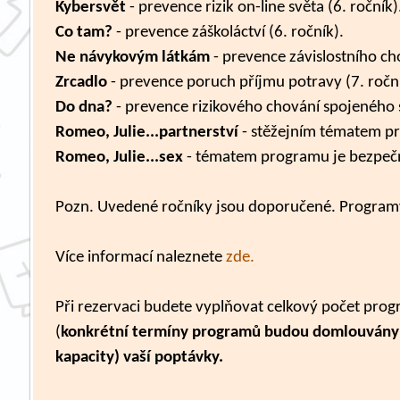
Kybersvět
- prevence rizik on-line světa (6. ročník)
Co tam?
- prevence záškoláctví (6. ročník).
Ne návykovým látkám
- prevence závislostního cho
Zrcadlo
- prevence poruch příjmu potravy (7. roční
Do dna?
- prevence rizikového chování spojeného s 
Romeo, Julie...partnerství
- stěžejním tématem pro
Romeo, Julie...sex
- tématem programu je bezpečný
Pozn. Uvedené ročníky jsou doporučené. Programy 
Více informací naleznete
zde.
Při rezervaci budete vyplňovat celkový počet pro
(
konkrétní termíny programů budou domlouvány
kapacity) vaší poptávky.