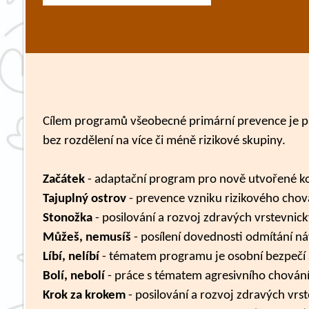
Cílem programů všeobecné primární prevence je pře
bez rozdělení na více či méně rizikové skupiny.
Začátek
- adaptační program pro nově utvořené kole
Tajuplný ostrov
- prevence vzniku rizikového chován
Stonožka
- posilování a rozvoj zdravých vrstevnický
Můžeš, nemusíš
- posílení dovednosti odmítání n
Líbí, nelíbí
- tématem programu je osobní bezpečí a
Bolí, nebolí
- práce s tématem agresivního chování a
Krok za krokem
- posilování a rozvoj zdravých vrst