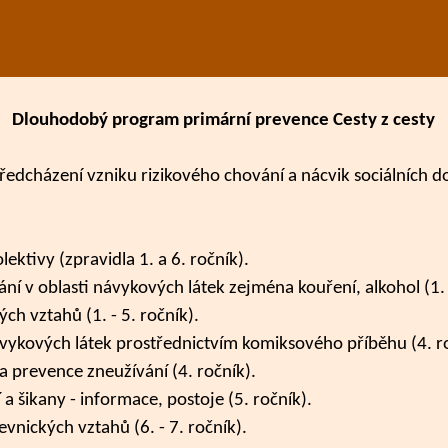
Dlouhodobý program primární prevence Cesty z cesty
dcházení vzniku rizikového chování a nácvik sociálních do
ktivy (zpravidla 1. a 6. ročník).
í v oblasti návykových látek zejména kouření, alkohol (1. -
ch vztahů (1. - 5. ročník).
ávykových látek prostřednictvím komiksového příběhu (4. ro
 prevence zneužívání (4. ročník).
 šikany - informace, postoje (5. ročník).
evnických vztahů (6. - 7. ročník).